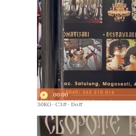
00:00
30KG- C3#- Do#
Player
video