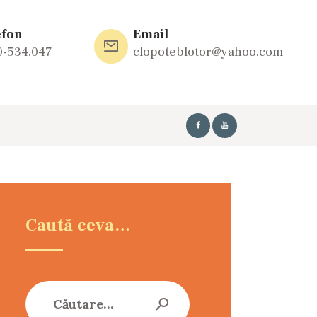
efon
Email
0-534.047
clopoteblotor@yahoo.com
Caută ceva…
Caută
după: