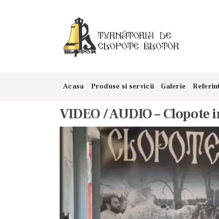
Acasa
Produse si servicii
Galerie
Referin
VIDEO / AUDIO – Clopote i
Player
video