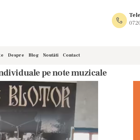
ACASA
Tel
PRODUSE SI
072
SERVICII
te
Despre
Blog
Noutăti
Contact
GALERIE
ndividuale pe note muzicale
REFERINTE
DESPRE
BLOG
NOUTĂTI