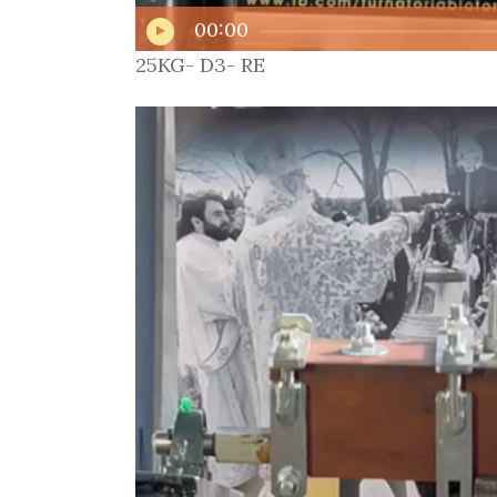
00:00
25KG- D3- RE
Player
video