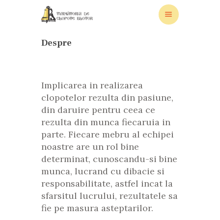
Despre
ACASA
Implicarea in realizarea
PRODUSE SI SERVICII
clopotelor rezulta din pasiune,
GALERIE
din daruire pentru ceea ce
rezulta din munca fiecaruia in
REFERINTE
parte. Fiecare mebru al echipei
DESPRE
noastre are un rol bine
BLOG
determinat, cunoscandu-si bine
NOUTĂTI
munca, lucrand cu dibacie si
CONTACT
responsabilitate, astfel incat la
sfarsitul lucrului, rezultatele sa
fie pe masura asteptarilor.