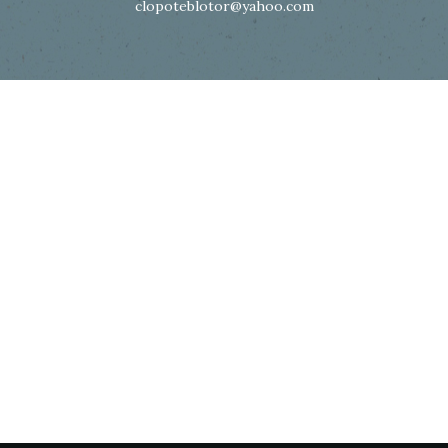
clopoteblotor@yahoo.com