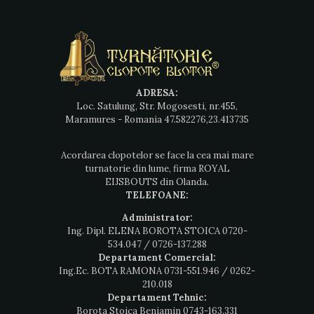
ADRESA:
Loc. Satulung, Str. Mogosesti, nr.455,
Maramures - Romania 47.582276,23.413735
Acordarea clopotelor se face la cea mai mare
turnatorie din lume, firma ROYAL
EIJSBOUTS din Olanda.
TELEFOANE:
Administrator:
Ing. Dipl. ELENA BOROTA STOICA
0720-
534.047
/
0726-137.288
Departament Comercial:
Ing.Ec. BOTA RAMONA
0731-551.946
/
0262-
210.018
Departament Tehnic:
Borota Stoica Beniamin
0743-163.331