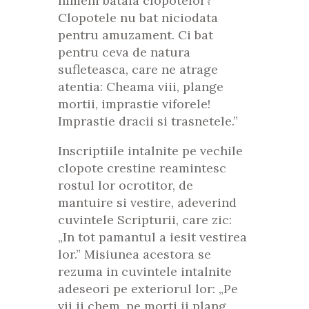
nimeni bataia clopotelor?
Clopotele nu bat niciodata
pentru amuzament. Ci bat
pentru ceva de natura
sufleteasca, care ne atrage
atentia: Cheama viii, plange
mortii, imprastie viforele!
Imprastie dracii si trasnetele.”
Inscriptiile intalnite pe vechile
clopote crestine reamintesc
rostul lor ocrotitor, de
mantuire si vestire, adeverind
cuvintele Scripturii, care zic:
„In tot pamantul a iesit vestirea
lor.” Misiunea acestora se
rezuma in cuvintele intalnite
adeseori pe exteriorul lor: „Pe
vii ii chem, pe morti ii plang,