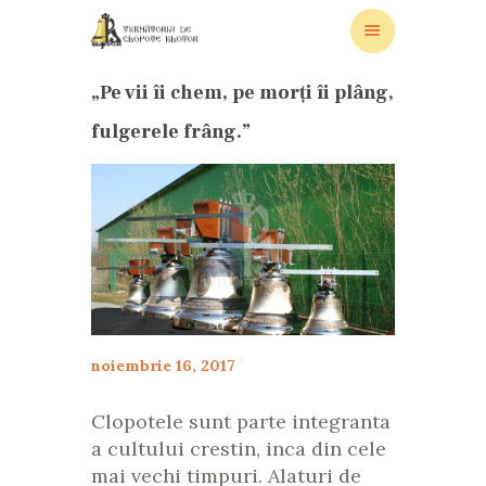
„Pe vii îi chem, pe morți îi plâng,
fulgerele frâng.”
ACASA
PRODUSE SI SERVICII
GALERIE
REFERINTE
DESPRE
BLOG
NOUTĂTI
noiembrie 16, 2017
CONTACT
Clopotele sunt parte integranta
a cultului crestin, inca din cele
mai vechi timpuri. Alaturi de