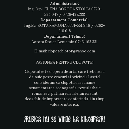
Administrator:
Ing. Dipl. ELENA BOROTA STOICA
0720-
534.047
/
0726-137.288
Departament Comercial:
Ing.Ec. BOTA RAMONA
0731-551.946
/
0262-
210.018
Departament Tehnic:
Borota Stoica Beniamin
0743-163.331
E-mail:
clopoteblotor@yahoo.com
PASIUNEA PENTRU CLOPOTE!
Clopotul este o opera de arta, care trebuie sa
dainuie peste veacuri si privindu-l astfel
consideram ca clopotului si anume
ornamentarea, iconografia, textul arhaic
romanesc, patinarea si slefuirea sunt
deosebit de importante conferindu-i in timp
valoare istorica.